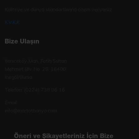
Kaliteye ve dünya standartlarına önem veriyoruz.
K.V.K.K
Bize Ulaşın
Yeniceköy Mah, Fatih Sultan
Mehmet Blv. No: 28, 16400
İnegöl/Bursa
Telefon:
(0224) 738 06 16
Email:
info@martatbanyo.com
Öneri ve Şikayetleriniz İçin Bize